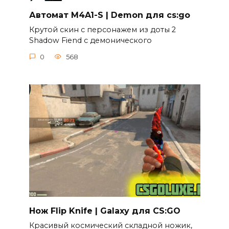
Автомат M4A1-S | Demon для cs:go
Крутой скин c персонажем из доты 2
Shadow Fiend c демонического
0
568
Нож Flip Knife | Galaxy для CS:GO
Красивый космический складной ножик,