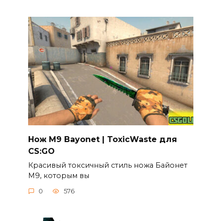
Нож M9 Bayonet | ToxicWaste для
CS:GO
Красивый токсичный стиль ножа Байонет
М9, которым вы
0
576