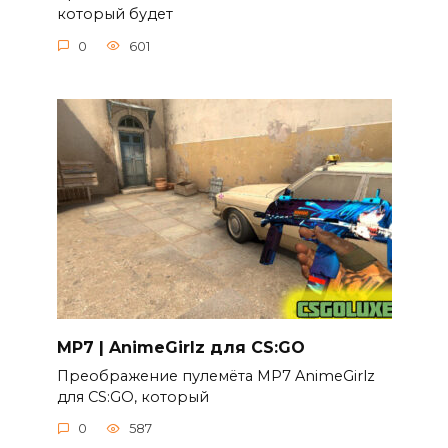
который будет
0
601
MP7 | AnimeGirlz для CS:GO
Преображение пулемёта MP7 AnimeGirlz
для CS:GO, который
0
587