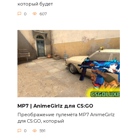
который будет
0
607
MP7 | AnimeGirlz для CS:GO
Преображение пулемёта MP7 AnimeGirlz
для CS:GO, который
0
591