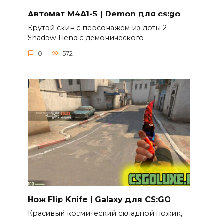
Автомат M4A1-S | Demon для cs:go
Крутой скин c персонажем из доты 2
Shadow Fiend c демонического
0
572
Нож Flip Knife | Galaxy для CS:GO
Красивый космический складной ножик,