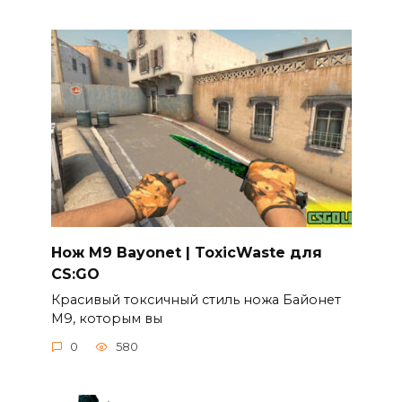
Нож M9 Bayonet | ToxicWaste для
CS:GO
Красивый токсичный стиль ножа Байонет
М9, которым вы
0
580