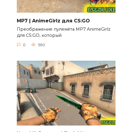
MP7 | AnimeGirlz для CS:GO
Преображение пулемёта MP7 AnimeGirlz
для CS:GO, который
0
590