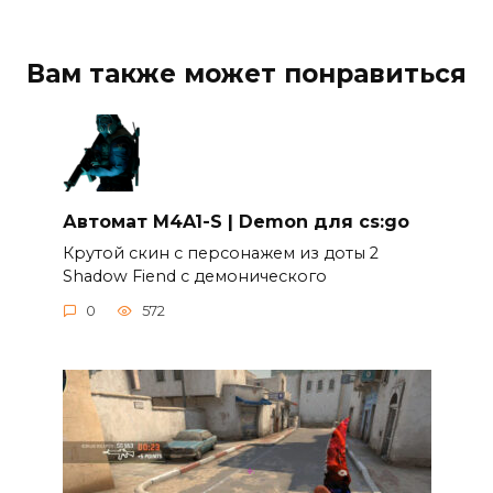
Вам также может понравиться
Автомат M4A1-S | Demon для cs:go
Крутой скин c персонажем из доты 2
Shadow Fiend c демонического
0
572