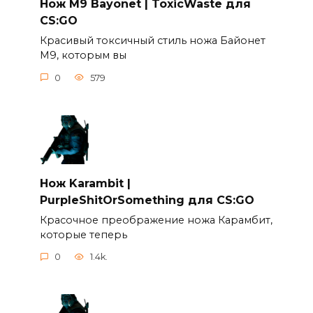
Нож M9 Bayonet | ToxicWaste для
CS:GO
Красивый токсичный стиль ножа Байонет
М9, которым вы
0
579
Нож Karambit |
PurpleShitOrSomething для CS:GO
Красочное преображение ножа Карамбит,
которые теперь
0
1.4k.