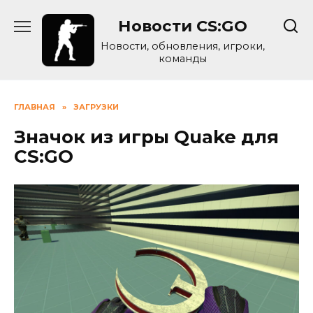
Skip
Новости CS:GO
to
content
Новости, обновления, игроки,
команды
ГЛАВНАЯ
»
ЗАГРУЗКИ
Значок из игры Quake для
CS:GO